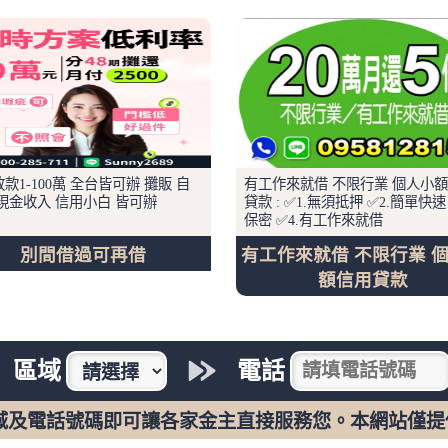
款1-100萬 全台皆可辦 攤販 自
有工作來就借 不限行業 個人小
現金收入 信用小白 皆可辦
貸款 : ✅1.無須抵押 ✅2.簡單快速 
保密 ✅4.有工作來就借
別間借過可再借
有工作來就借 不限行業 
額信用貸款
區域
電話
域及電話號碼即可讓各家金主直接服務您。本網站僅