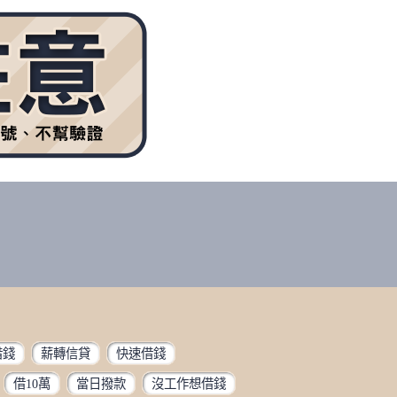
借錢
薪轉信貸
快速借錢
借10萬
當日撥款
沒工作想借錢