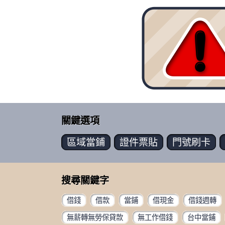
關鍵選項
區域
當鋪
證件
票貼
門號
刷卡
搜尋關鍵字
借錢
借款
當鋪
借現金
借錢週轉
無薪轉無勞保貸款
無工作借錢
台中當鋪