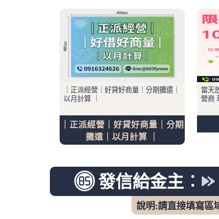
｜正派經營｜好貸好商量｜分期攤還｜
當天放
以月計算 ｜
營商 
｜正派經營｜好貸好商量｜分期
攤還｜以月計算 ｜
發信給金主︰
說明:請直接填寫區