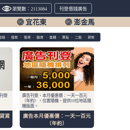
瀏覽數︰2113084
刊登借錢廣告
宜花東
澎金馬
借錢
．
借款
．
借貸
．
融資
．
當舖
．
票貼
．
二胎
．
貸款
 刊登
廣告刊登、本月優惠價：一天一百元
（年約），位置隨機，提供10位地區隨
機版面。
借貸資
廣告本月優惠價：一天一百元
（年約）