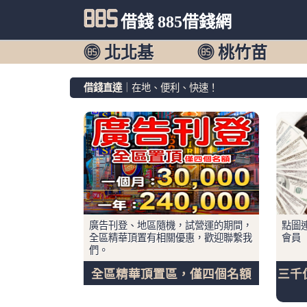
借錢 885借錢網
北北基
桃竹苗
借錢直達
｜在地、便利、快速！
廣告刊登、地區隨機，試營運的期間，
點圖連
全區精華頂置有相關優惠，歡迎聯繫我
會員
們。
全區精華頂置區，僅四個名額
三千