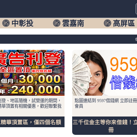
中彰投
雲嘉南
高屏區
刊登、地區隨機，試營運的期間，
點圖連結到 9597借錢網 立即註冊
精華頂置有相關優惠，歡迎聯繫我
會員
區精華頂置區，僅四個名額
三千位金主等你來借錢！
冊