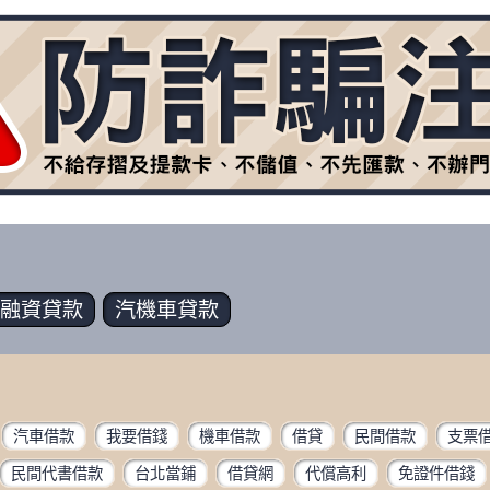
融資
貸款
汽機車
貸款
汽車借款
我要借錢
機車借款
借貸
民間借款
支票
民間代書借款
台北當鋪
借貸網
代償高利
免證件借錢