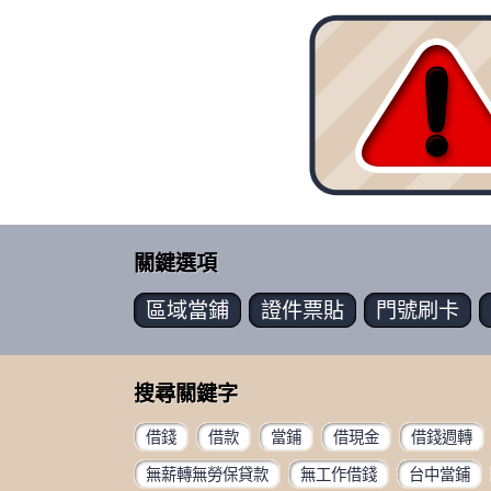
關鍵選項
區域
當鋪
證件
票貼
門號
刷卡
搜尋關鍵字
借錢
借款
當鋪
借現金
借錢週轉
無薪轉無勞保貸款
無工作借錢
台中當鋪