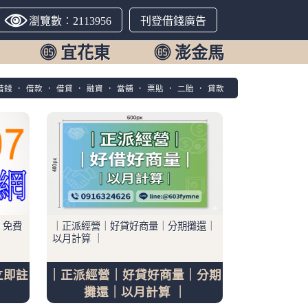
瀏覽數︰2113956
刊登借錢廣告
宜花東
澎金馬
借錢
．
借款
．
借貸
．
融資
．
當舖
．
票貼
．
二胎
．
貸款
 免費
｜正派經營｜好貸好商量｜分期攤還｜
以月計算 ｜
立即註
｜正派經營｜好貸好商量｜分期
攤還｜以月計算 ｜