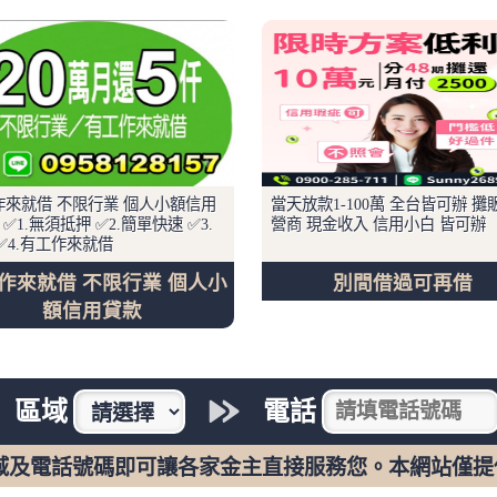
作來就借 不限行業 個人小額信用
當天放款1-100萬 全台皆可辦 攤
: ✅1.無須抵押 ✅2.簡單快速 ✅3.
營商 現金收入 信用小白 皆可辦
✅4.有工作來就借
作來就借 不限行業 個人小
別間借過可再借
額信用貸款
區域
電話
域及電話號碼即可讓各家金主直接服務您。本網站僅