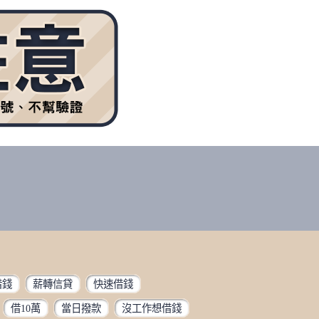
借錢
薪轉信貸
快速借錢
借10萬
當日撥款
沒工作想借錢