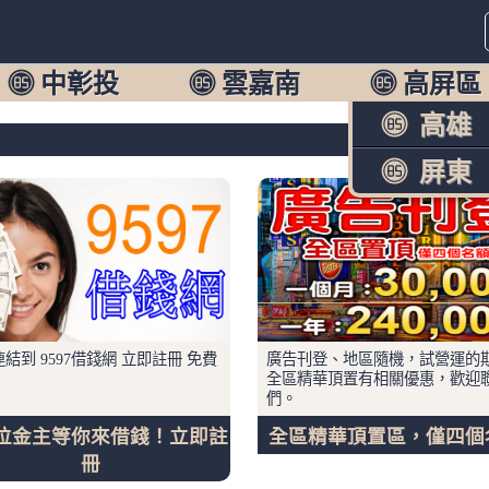
中彰投
雲嘉南
高屏區
高雄
屏東
結到 9597借錢網 立即註冊 免費
廣告刊登、地區隨機，試營運的
全區精華頂置有相關優惠，歡迎
們。
位金主等你來借錢！立即註
全區精華頂置區，僅四個
冊