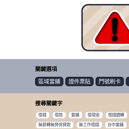
關鍵選項
區域
當鋪
證件
票貼
門號
刷卡
搜尋關鍵字
借錢
借款
當鋪
借現金
借錢週轉
無薪轉無勞保貸款
無工作借錢
台中當鋪