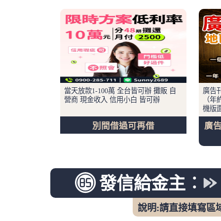
當天放款1-100萬 全台皆可辦 攤販 自
廣告
營商 現金收入 信用小白 皆可辦
（年
機版
別間借過可再借
廣
發信給金主︰
說明:請直接填寫區